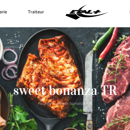
erie
Traiteur
sweet bonanza TR
Accueil
→
sweet bonanza TR