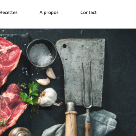
Recettes
A propos
Contact