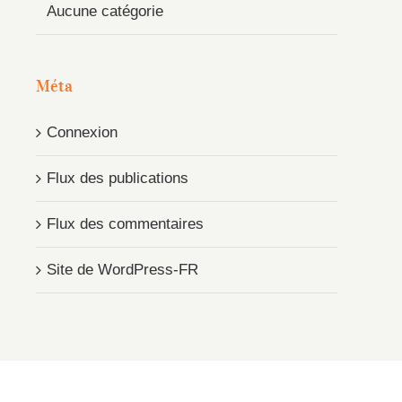
Aucune catégorie
Méta
Connexion
Flux des publications
Flux des commentaires
Site de WordPress-FR