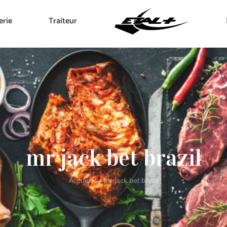
erie
Traiteur
mr jack bet brazil
Accueil
→
mr jack bet brazil